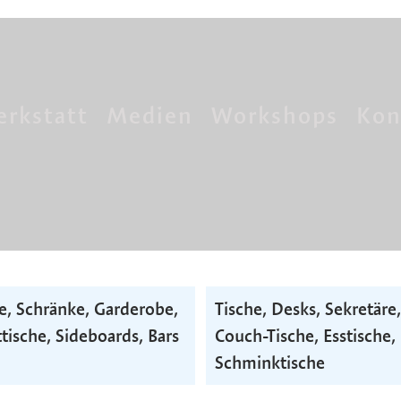
rkstatt
Medien
Workshops
Kon
e, Schränke, Garderobe,
Tische, Desks, Sekretäre,
tische, Side­boards, Bars
Couch-Tische, Esstische,
Schminktische