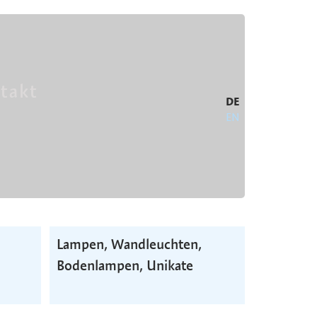
takt
DE
EN
Lampen, Wand­leuchten,
Boden­lampen, Unikate