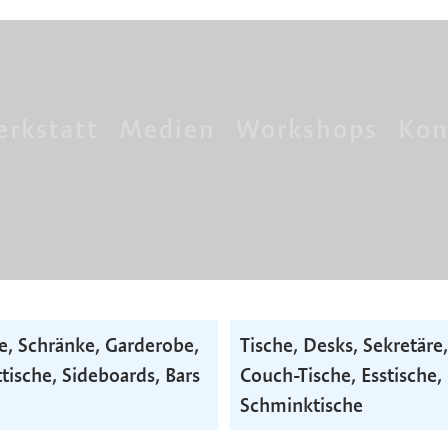
rkstatt
Medien
Workshops
Kon
e, Schränke, Garderobe,
Tische, Desks, Sekretäre,
tische, Side­boards, Bars
Couch-Tische, Esstische,
Schminktische