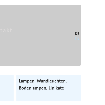
takt
DE
EN
Lampen, Wand­leuchten,
Boden­lampen, Unikate