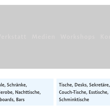
erkstatt
Medien
Workshops
Ko
le, Schränke,
Tische, Desks, Sekretäre,
erobe, Nacht­tische,
Couch-Tische, Esstische,
­boards, Bars
Schminktische