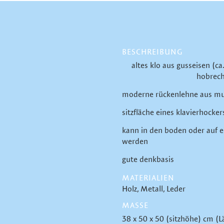
BESCHREIBUNG
altes klo aus gusseisen (c
hobrecht
moderne rückenlehne aus mult
sitzfläche eines klavierhocke
kann in den boden oder auf e
werden
gute denkbasis
MATERIALIEN
Holz
Metall
Leder
MASSE
38 x 50 x 50 (sitzhöhe) cm (L