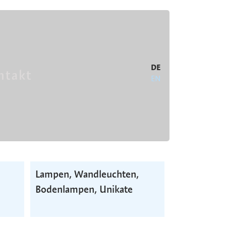
DE
ntakt
EN
Lampen, Wand­leuchten,
Boden­lampen, Unikate