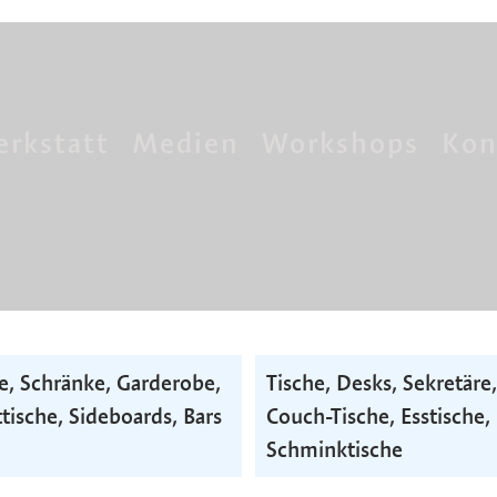
rkstatt
Medien
Workshops
Kon
e, Schränke, Garderobe,
Tische, Desks, Sekretäre,
tische, Side­boards, Bars
Couch-Tische, Esstische,
Schminktische