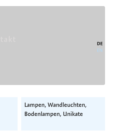
takt
DE
EN
Lampen, Wand­leuchten,
Boden­lampen, Unikate