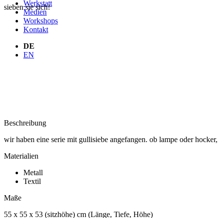
Werkstatt
sieben sie sich!
Medien
Workshops
Kontakt
DE
EN
Beschreibung
wir haben eine serie mit gullisiebe angefangen. ob lampe oder hocker, 
Materialien
Metall
Textil
Maße
55 x 55 x 53 (sitzhöhe) cm (Länge, Tiefe, Höhe)