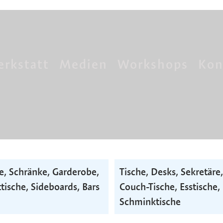
rkstatt
Medien
Workshops
Kon
e, Schränke, Garderobe,
Tische, Desks, Sekretäre,
tische, Side­boards, Bars
Couch-Tische, Esstische,
Schminktische