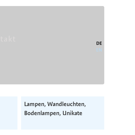
takt
DE
EN
Lampen, Wand­leuchten,
Boden­lampen, Unikate