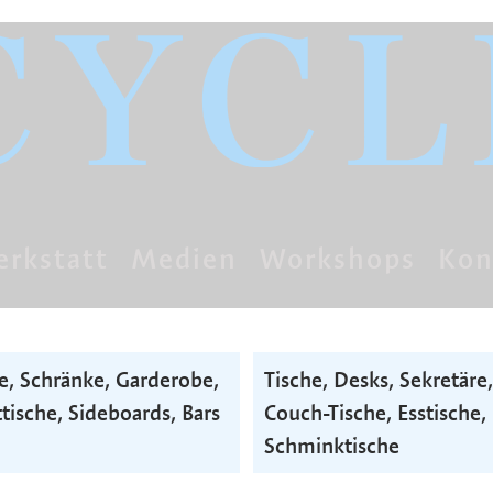
rkstatt
Medien
Workshops
Kon
e, Schränke, Garderobe,
Tische, Desks, Sekretäre,
tische, Side­boards, Bars
Couch-Tische, Esstische,
Schminktische