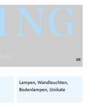
takt
DE
EN
Lampen, Wand­leuchten,
Boden­lampen, Unikate