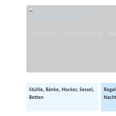
NÜTZLICH AUS DEM NICHTS
Objekte
Philosophie
We
Navigation
überspringen
Navigation
Stühle, Bänke, Hocker, Sessel,
Regal
überspringen
Betten
Nacht­