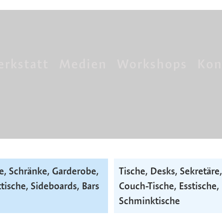
rkstatt
Medien
Workshops
Kon
e, Schränke, Garderobe,
Tische, Desks, Sekretäre,
tische, Side­boards, Bars
Couch-Tische, Esstische,
Schminktische