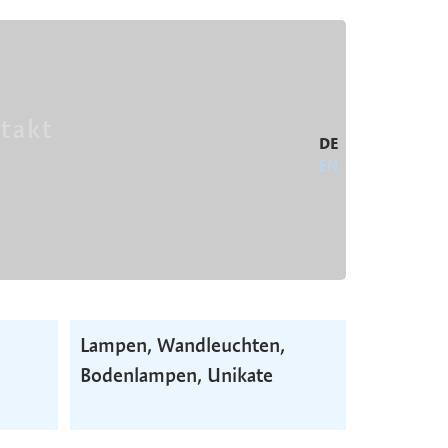
takt
DE
EN
Lampen, Wand­leuchten,
Boden­lampen, Unikate